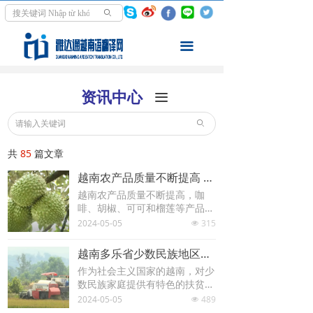
首页
ꄙ
翻译服务
끀
走进越南
资讯中心
끀
资讯中心
ꄙ
学越南语
共
85
篇文章
关于我们
越南农产品质量不断提高 出口价格随之而上涨
越南农产品质量不断提高，咖
啡、胡椒、可可和榴莲等产品将
继续呈上升趋势。
2024-05-05
315
넶
越南多乐省少数民族地区扶贫工作取得阶段性成果
作为社会主义国家的越南，对少
数民族家庭提供有特色的扶贫支
持，取得哪些成效？动作方法与
2024-05-05
489
넶
中国一样吗？