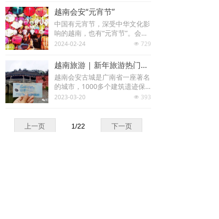
越南会安“元宵节”
中国有元宵节，深受中华文化影
响的越南，也有“元宵节”。会
安“元宵节”是老城区人们有趣的
2024-02-24
729
넶
文化活动之一，也是来自世界各
地的游客前来欣赏会安独特而宁
越南旅游 | 新年旅游热门景点之会安古城
静美景的机会。
越南会安古城是广南省一座著名
的城市，1000多个建筑遗迹保
存完好的古城，有街道、房屋、
2023-03-20
393
넶
会馆、亭子、寺庙、神社、民族
教堂和古井等，传统美食应有尽
有……
上一页
1
/
22
下一页
广西南宁雅达通翻译服务有限公司
QQ：
1493941668
手机：
13207712171
电话：
07717711453
邮箱：
1493941668@qq.com
友情链接：雅达通泰语翻译网
넡
电脑
版