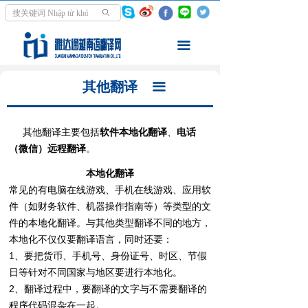
首页
翻译语种
ꄙ
翻译服务
翻译领域
끀
走进越南
同声传译
其他翻译
끀
资讯中心
交传口译
其他翻译主要包括
软件本地化翻译
、
电话
学越南语
文件笔译
（微信）远程翻译
。
关于我们
影音翻译
本地化翻译
常见的有电脑在线游戏、手机在线游戏、应用软
其他翻译
件（如财务软件、机器操作指南等）等类型的文
件的本地化翻译。与其他类型翻译不同的地方，
本地化不仅仅要翻译语言，同时还要：
1、要把货币、手机号、身份证号、时区、节假
日等针对不同国家与地区要进行本地化。
2、翻译过程中，要翻译的文字与不需要翻译的
程序代码混杂在一起。