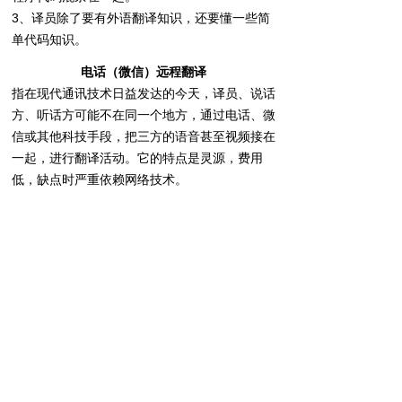
3、译员除了要有外语翻译知识，还要懂一些简
单代码知识。
电话（微信）远程翻译
指在现代通讯技术日益发达的今天，译员、说话
方、听话方可能不在同一个地方，通过电话、微
信或其他科技手段，把三方的语音甚至视频接在
一起，进行翻译活动。它的特点是灵源，费用
低，缺点时严重依赖网络技术。
广西南宁雅达通翻译服务有限公司
QQ：
1493941668
手机：
13207712171
电话：
07717711453
邮箱：
1493941668@qq.com
友情链接：雅达通泰语翻译网
넡
电脑
版
桂ICP备19001288号-2