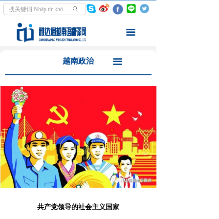
首页
越南历史
ꄙ
翻译服务
越南政治
끀
走进越南
越南经济
越南政治
끀
资讯中心
越南投资
学越南语
越南旅游
关于我们
越南教育
越南媒体
共产党领导的社会主义国家