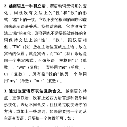
2. 越南语是一种孤立语
，谓语动词无词形的变
化，词既没有文法上的“性”和“数”的形
式，“格”上的一致。它以不变的根词的词序和虚
词来表示语法关系。换句话来说，它也没有文
法上“格”的变化，形容词也不需要跟被修饰的名
词保持文法上的“性”、“数”、跟汉语相
似，“Tôi”（我）放在主语位置就是主语，放在
宾语的位置，就是宾语，而“Tôi”（我）永远是
同一个书写格式，不像英语，主格用" I"（单
数）， "we"（复数），宾格用“me"（单数），
us（复数），所有格"我的”换另一个单词
用"my"（单数） "our"（复数）。
3. 通过改变语序表达复杂含义。
越南语的特
点，更像汉语，没有上述西方语言那种复杂词
形变化。表达不同含义，往往通过改变语序的
方法，或加上一些虚词。如果需要把一个词从
主语变宾语，只要换一个位置即可，如：