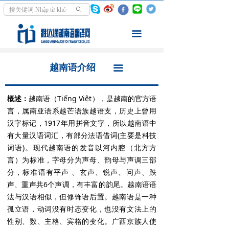
首页
越南语介绍
ꄙ
翻译服务
翻译领域
끀
走进越南
同声传译
越南语介绍
끀
资讯中心
交传口译
概述：
越南语（Tiếng Việt），是越南的官方语
学越南语
文件笔译
言，属南亚语系越芒语族越语支，历史上曾用
汉字标记，1917年用拼音文字，所以越南语中
关于我们
影音翻译
有大量汉语词汇，有部分法语借词(主要是科技
词语)。现代越南语的发音以河内腔（北方方
翻译案例
言）为标准，字母分为声母、韵母与声调三部
分，标准语有平声 、玄声、锐声、问声、跌
声、重声共6个声调，有丰富的韵尾。越南语语
法与汉语相似，但修饰语后置。越南语是一种
孤立语，动词没有时态变化，也没有文法上的
性别、数、主格、宾格的变化。广西京族人使