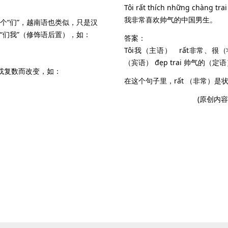
Tôi rất thích những chàng trai
我非常喜欢帅气的中国男生。
个“们”，越南语也类似，只是汉
于“们我”（修饰语后置），如：
答案：
Tôi我（主语） rất非常、很（状
（宾语） đẹp trai 帅气的（定语
或复数而改变，如：
在这个句子里，rất （非常）
(原创内