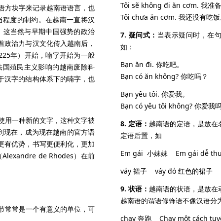
Tôi sẽ không đi ăn cơ
汉语方块字来记录越南语语言，也
Tôi chưa ăn cơm. 我还
当程度的制约。在越南一直将汉
”，这当然与早期中国强势的政治
7. 疑问式：
当表示疑问时，在句子末尾加
着政治力与汉文化传入越南后，
如：
225年）开始，喃字开始为一般
Bạn ăn đi. 你吃吧。
受法国殖民主义影响的越南废除科
Bạn có ăn không? 你吃吗？
于汉字的结构体系下的喃字，也
Bạn yêu tôi. 你爱我。
Bạn có yêu tôi không? 你爱我
始使用一种新的文字，这种文字被
8. 定语：
越南语的定语，是放在
使用到现在，成为现在越南的官方语
定语后置，如
更有优势，书写更便利化，更加
Em gái 小妹妹
Em gái dễ 
andre de Rhodes）在前
váy 裙子
váy đỏ 红色的裙子
9. 状语：
越南语的状语，是放在
越南语的谓语修饰语不像汉语分为 
节常常是一个有意义的单位，可
chạy 奔跑
Chạy một cách t