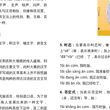
平声 、玄声、锐声、问声、跌
法与汉语相似，但修饰语后置。
有文法上的性别、数、主格、宾
一样。
展
文字，即汉字、喃文字、拼音文
5. 时态：
当要表示时态时，像
上“sẽ”（将，表示将来时）; 加上
“đã”“rồi”（已经，了，表示过
始有系统和大规模的传入越南。到
Tôi ăn cơm. 我吃饭。
间的主要文字，此时大量的汉字
Tôi sẵn sàng ăn cơm. 我准
字写成的文章基本上并不按照越
Tôi đang ăn cơm. 我正在吃饭。
而是纯粹的用古汉语的文言文写
Tôi đã ăn rồi. 我已经吃了。
6. 否定式：
当表示否定时，给谓
民族语言，特别是口语。为了弥
（未，还没有）等，如：
越南人发展出来的一种文字，
Tôi không ăn cơm . 我不
汉字的结构系统下运作，其二则是