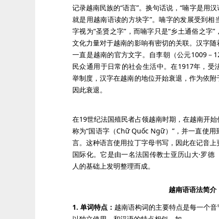
记录越南民族的“语言”。换句话说，“喃字是用
就是用越南语读的方块字”。喃字的发展受到相
字视为“圣贤之字”，而喃字只是“乡土通俗之字
文化力量对于越南的影响有密切的关联。汉字随
一直是越南的官方文字。自李朝（公元1009－1
民众通用于日常的社会生活中。在1917年，
举制度，汉字在越南的地位开始衰退，作为依附
因此衰退。
在19世纪法国殖民者占领越南时期，在越南开
称为“国语字（Chữ Quốc Ngữ）”，并一直
言。这种语言使用拉丁字母书写，因此在记音上
国际化。它是由一名法国传教士亚历山大·罗德（Alex
人的基础上发明整理而成。
越南语语法简介
1. 单词特点：
越南语构词的主要特点是每一个音
以独立使用，和汉语的特点相似，如