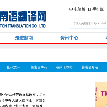
电脑版
手机版
넡
넓
走进越南
资讯中心
直译意译
越南语声调
越南语教材
越南语介绍
，属南亚语系越芒语族越语支，历史
越南语中有大量汉语词汇，有部分
音以河内腔（北方方言）为标准，