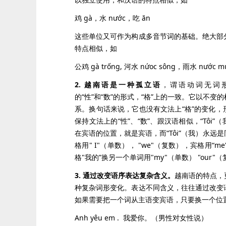
鸡 gà，水 nước，吃 ăn
这些单位又可作为构成多音节词的基础。绝大部
特点相似，如
公鸡 gà trống, 河水 nứoc sông，雨水 nước 
2. 越南语是一种孤立语
，谓语动词无词
的“性”和“数”的形式，“格”上的一致。它以不
系。换句话来说，它也没有文法上“格”的变化
保持文法上的“性”、“数”、跟汉语相似，“Tôi
在宾语的位置，就是宾语，而“Tôi”（我）永远
格用" I"（单数）， "we"（复数），宾格用“
格"我的”换另一个单词用"my"（单数） "our"
3. 通过改变语序表达复杂含义。
越南语的特点，
种复杂词形变化。表达不同含义，往往通过改变
如果需要把一个词从主语变宾语，只要换一个位
Anh yêu em . 我爱你。（男性对女性说）