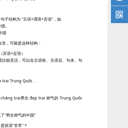
낃
句子结构为 “主语+谓语+宾语”，如
欢中国。
 中国
改语，可能是这样结构：
（宾语+定语）
置比较灵活，可以在主语前、主语后、句末、句
p trai Trung Quốc .
chàng trai男生 đẹp trai 帅气的 Trung Quốc
了“男生帅气的中国”
是状语“非常”？