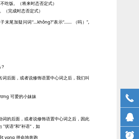
m. 我准备不吃饭。（将来时态否定式）
没有吃饭。（完成时态否定式）
疑问词“...không?”表示“...... （吗）”,
吗？
名词后面，或者说修饰语置中心词之后，我们叫
끅
thương 可爱的小妹妹
뀩
动词的后面，或者说修饰语置中心词之后，因此
"状语“和”补语“，如
뀥
uyệt vọng 拼命地奔跑