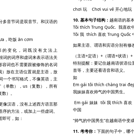
chơi 玩
Chơi vui vẻ 开心地玩
10. 基本句子结构：
越南语的基本
分多音节词是双音节。和汉语的
Tôi thích Trung Quốc. 我喜
Tôi 我 thích 喜欢 Trung Quốc
mưa，吃饭 ăn cơm
如果主语、谓语和宾语分别有修
形的变化，词既没有文法上
（主语+定语）+（谓语+状语）+
变的根词的词序和虚词来表示语法关
特别提醒：要记住越南语状语位
，形容词也不需要跟被修饰的名词
首等，主要还看语音和语义。
”（我）放在主语位置就是主语，放
如
是同一个书写格式，不像英语，主
Em gái tôi thích chàng trai đẹ
me"（单数），us（复数），所有
我妹妹喜欢帅气的中国男生。
（复数）。
Em gái 妹妹 tôi 我 thích 喜欢 
更像汉语，没有上述西方语言那
中国
语序的方法，或加上一些虚词。
置即可，如：
“帅气的中国男生”在越南语中变成
11. 考考你：
下面的句子中，哪个