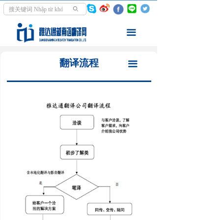
首页
翻译之前
ꄙ
翻译服务
翻译流程
끀
走进越南
翻译报价
翻译流程
끀
资讯中心
自助下单
学越南语
交付结算
关于我们
我要付款
我要评价