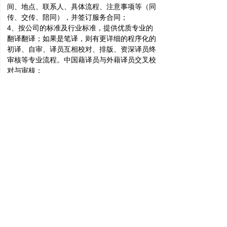
间、地点、联系人、具体流程、注意事项等（同
传、交传、陪同），并签订服务合同；
4、按公司的标准及行业标准，提供优质专业的
翻译翻译；如果是笔译，则有更详细的程序化的
初译、自审、译员互相校对、排版、资深译员终
审核等专业流程。中国藉译员与外藉译员交叉校
对与审核；
5、同传、交传、陪同活动结束，聆听客户意见
与体验；笔译稿件交付、客户验收稿件；
6、按合同约定付款；
7、跟踪客户，联系客户，请客户提出改进意
见，对服务提出评价，总结，进一步提高服务质
量。
广西南宁雅达通翻译服务有限公司
QQ：
1493941668
手机：
13207712171
电话：
07717711453
邮箱：
1493941668@qq.com
友情链接：雅达通泰语翻译网
넡
电脑
版