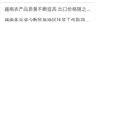
越南农产品质量不断提高 出口价格随之而上涨
越南多乐省少数民族地区扶贫工作取得阶段性成果
越南会安“元宵节”
越南旅游 | 新年旅游热门景点之会安古城
越南金融 | 黄金价格大幅度上涨
越南经济 | 越南后江省预计投资120亿越南盾发展夜经济
上一页
1
/
24
下一页
Nhiều hơn MORE
뀠
关于我们
/ Về chúng tôi
广西南宁
雅达通
®
翻译服务有限公司 Công ty