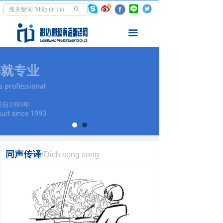
首页
ꄙ
翻译服务
끀
走进越南
专注 铸就
专业
资讯中心
Devotion makes
professional
学越南语
执着追求源自1993年
Persistent Pursuit since 1993
关于我们
同声传译
/
Dịch song song