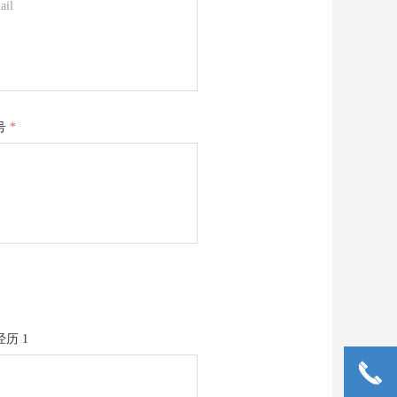
号
*
历 1
끅