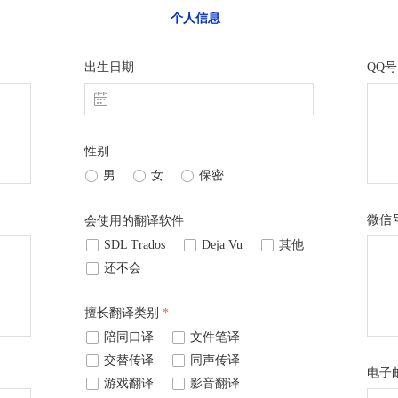
个人信息
出生日期
QQ号
ꅄ
性别
ꀐ
男
ꀐ
女
ꀐ
保密
微信
会使用的翻译软件
넁
SDL Trados
넁
Deja Vu
넁
其他
넁
还不会
擅长翻译类别
*
넁
陪同口译
넁
文件笔译
넁
交替传译
넁
同声传译
电子
넁
游戏翻译
넁
影音翻译