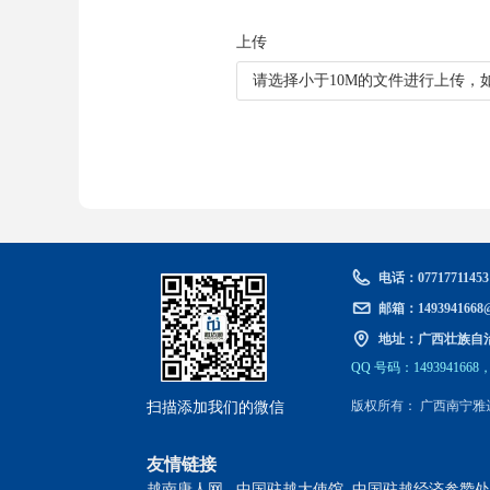
上传
请选择小于10M的文件进行上传，
电话：
07717711453
邮箱：
1493941668
地址：
广西壮族自
QQ 号
码
：1493941668，
扫描添加我们的微信
版权所有：
广西南宁雅
友情链接
越南唐人网
中国驻越大使馆
中国驻越经济参赞处