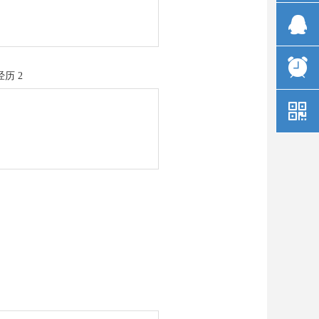
뀩
뀥
历 2
낃