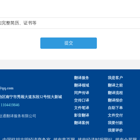
如完整简历、证书等
提交
翻译服务
我是客户
翻译领域
翻译之前
@qq.com
同声传译
翻译流程
治区南宁市秀厢大道东段32号恒大新城
交传口译
翻译报价
1104419846
文件笔译
自助下单
影音翻译
文件交付
达通翻译服务有限公司
翻译案例
我要付款
我要评价
中国驻胡志明经济商务室
越南黄页网
越南经济时报网站
越南会展网