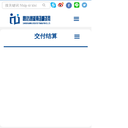
首页
翻译之前
ꄙ
翻译服务
翻译流程
끀
走进越南
翻译报价
交付结算
끀
资讯中心
自助下单
学越南语
交付结算
关于我们
我要付款
我要评价